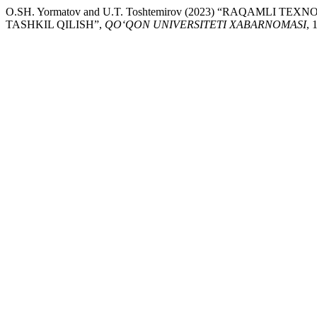
O.SH. Yormatov and U.T. Toshtemirov (2023) “RAQAM
TASHKIL QILISH”,
QO‘QON UNIVERSITETI XABARNOMASI
, 