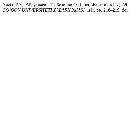
Алаев Р.Х., Абдуллаев Т.Р., Бозоров О.Н. and Фармоно
QO‘QON UNIVERSITETI XABARNOMASI
, 1(1), pp. 218–219. doi