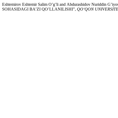
Eshtemirov Eshtemir Sаlim O’g’li and Аbdurаshidov Nuriddi
SOHАSIDАGI BА’ZI QO’LLАNILISHI”,
QO‘QON UNIVERSIT