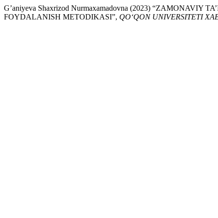
G’aniyeva Shaxrizod Nurmaxamadovna (2023) “ZAMONAVI
FOYDALANISH METODIKASI”,
QO‘QON UNIVERSITETI XA