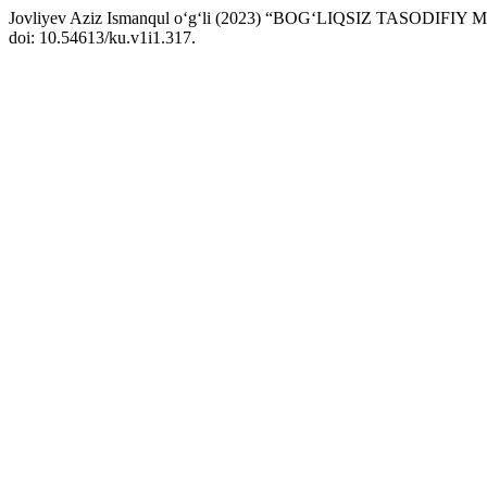
Jovliyev Aziz Ismanqul o‘g‘li (2023) “BOG‘LIQSIZ TASO
doi: 10.54613/ku.v1i1.317.