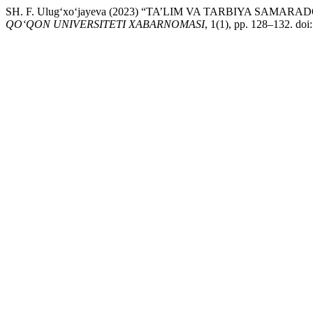
SH. F. Ulug‘xo‘jayeva (2023) “TA’LIM VA TARBIYA S
QO‘QON UNIVERSITETI XABARNOMASI
, 1(1), pp. 128–132. doi