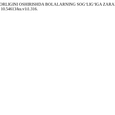
AMARADORLIGINI OSHIRISHDA BOLALARNING SOG‘LIG‘IGA 
: 10.54613/ku.v1i1.316.