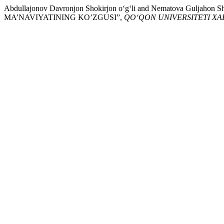
Abdullajonov Davronjon Shokirjon o‘g‘li and Nematova Guljah
MA’NAVIYATINING KO’ZGUSI”,
QO‘QON UNIVERSITETI X