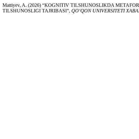
Mattiyev, A. (2026) “KOGNITIV TILSHUNOSLIKDA METAF
TILSHUNOSLIGI TAJRIBASI”,
QO‘QON UNIVERSITETI XAB