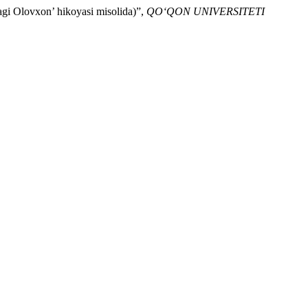
lovxon’ hikoyasi misolida)”,
QO‘QON UNIVERSITETI