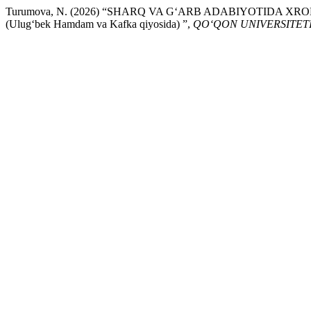
Turumova, N. (2026) “SHARQ VA G‘ARB ADABIYOTIDA X
(Ulug‘bek Hamdam va Kafka qiyosida) ”,
QO‘QON UNIVERSITET