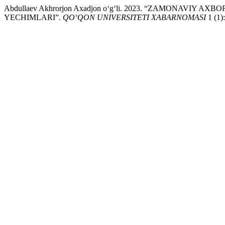
Abdullaev Akhrorjon Axadjon o‘g‘li. 2023. “ZAMONA
YECHIMLARI”.
QO‘QON UNIVERSITETI XABARNOMASI
1 (1)