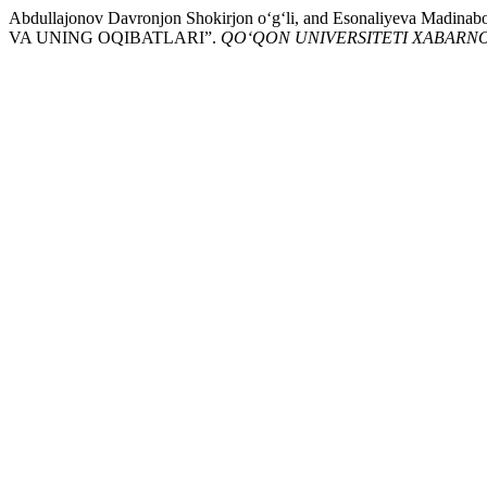
Abdullajonov Davronjon Shokirjon o‘g‘li, and Esonaliyeva Ma
VA UNING OQIBATLARI”.
QO‘QON UNIVERSITETI XABARN