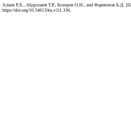
Алаев Р.Х., Абдуллаев Т.Р., Бозоров О.Н., and Фармо
https://doi.org/10.54613/ku.v1i1.336.