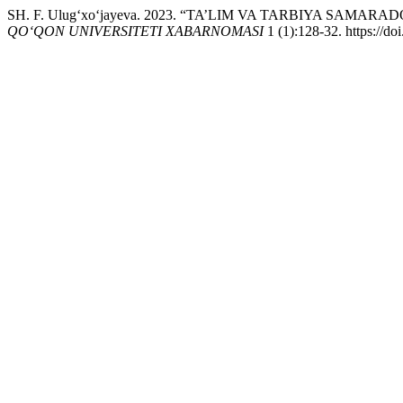
SH. F. Ulug‘xo‘jayeva. 2023. “TA’LIM VA TARBIYA S
QO‘QON UNIVERSITETI XABARNOMASI
1 (1):128-32. https://do