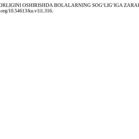
AMARADORLIGINI OSHIRISHDA BOLALARNING SOG‘LIG‘IGA 
i.org/10.54613/ku.v1i1.316.