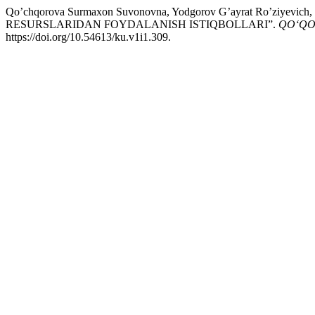
Qo’chqorova Surmaxon Suvonovna, Yodgorov G’ayrat Ro’ziyevic
RESURSLARIDAN FOYDALANISH ISTIQBOLLARI”.
QO‘QO
https://doi.org/10.54613/ku.v1i1.309.