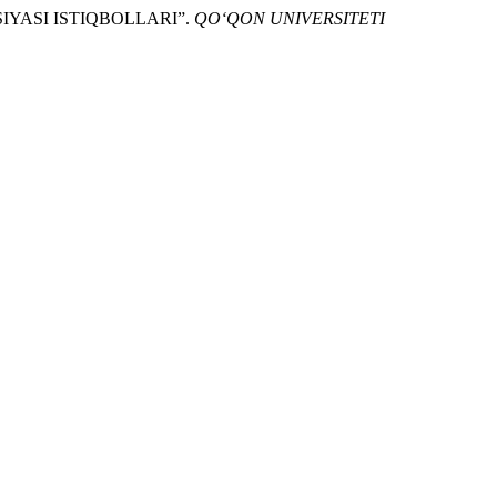
SIYASI ISTIQBOLLARI”.
QO‘QON UNIVERSITETI