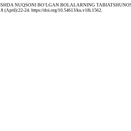
026. “ESHITISHDA NUQSONI BOʻLGAN BOLALARNING TABIATS
8 (April):22-24. https://doi.org/10.54613/ku.v18i.1562.