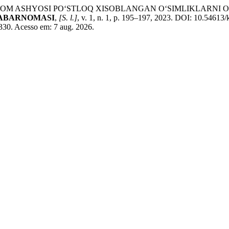
XOM ASHYOSI PO‘STLOQ XISOBLANGAN O‘SIMLIKLARNI 
XABARNOMASI
,
[S. l.]
, v. 1, n. 1, p. 195–197, 2023. DOI: 10.54613
/330. Acesso em: 7 aug. 2026.