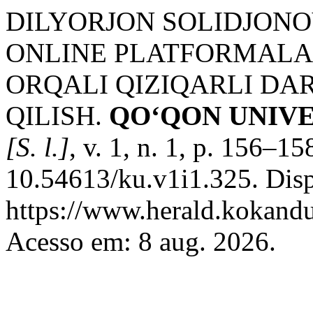
DILYORJON SOLIDJONOV
ONLINE PLATFORMAL
ORQALI QIZIQARLI DAR
QILISH.
QO‘QON UNIV
[S. l.]
, v. 1, n. 1, p. 156–1
10.54613/ku.v1i1.325. Dis
https://www.herald.kokandu
Acesso em: 8 aug. 2026.