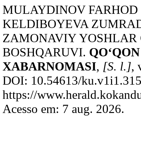
MULAYDINOV FARHOD
KELDIBOYEVA ZUMRAD
ZAMONAVIY YOSHLAR 
BOSHQARUVI.
QO‘QON
XABARNOMASI
,
[S. l.]
, 
DOI: 10.54613/ku.v1i1.315
https://www.herald.kokandu
Acesso em: 7 aug. 2026.