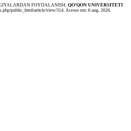
LOGIYALARDAN FOYDALANISH.
QO‘QON UNIVERSITETI
x.php/public_html/article/view/314. Acesso em: 6 aug. 2026.