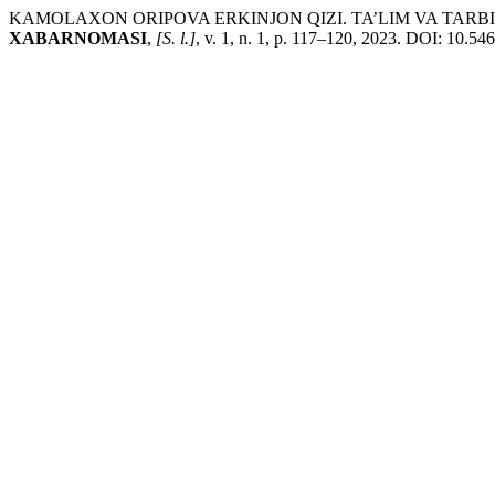
KAMOLAXON ORIPOVA ERKINJON QIZI. TA’LIM VA TA
XABARNOMASI
,
[S. l.]
, v. 1, n. 1, p. 117–120, 2023. DOI: 10.5