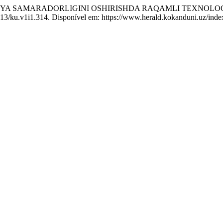
RBIYA SAMARADORLIGINI OSHIRISHDA RAQAMLI TEXNO
4613/ku.v1i1.314. Disponível em: https://www.herald.kokanduni.uz/inde