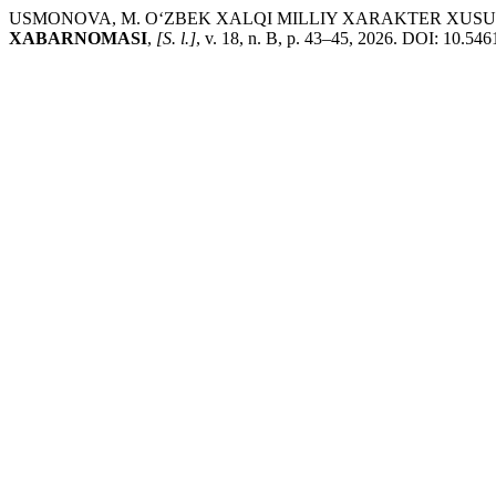
USMONOVA, M. O‘ZBEK XALQI MILLIY XARAKTER XUS
XABARNOMASI
,
[S. l.]
, v. 18, n. B, p. 43–45, 2026. DOI: 10.54