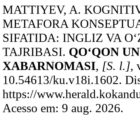
MATTIYEV, A. KOGNIT
METAFORA KONSEPTUAL
SIFATIDA: INGLIZ VA O
TAJRIBASI.
QO‘QON UN
XABARNOMASI
,
[S. l.]
,
10.54613/ku.v18i.1602. Di
https://www.herald.kokandu
Acesso em: 9 aug. 2026.