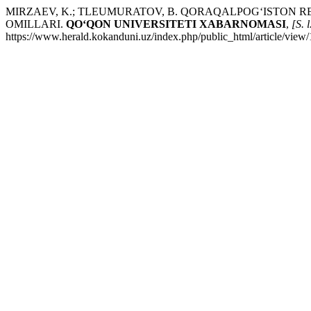
MIRZAEV, K.; TLEUMURATOV, B. QORAQALPOG‘ISTON R
OMILLARI.
QO‘QON UNIVERSITETI XABARNOMASI
,
[S. l
https://www.herald.kokanduni.uz/index.php/public_html/article/view