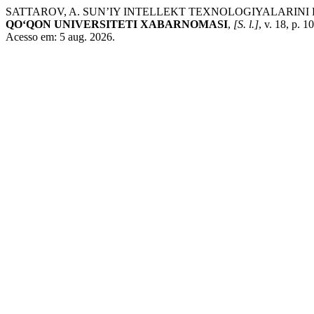
SATTAROV, A. SUN’IY INTELLEKT TEXNOLOGIYALARINI
QO‘QON UNIVERSITETI XABARNOMASI
,
[S. l.]
, v. 18, p. 
Acesso em: 5 aug. 2026.