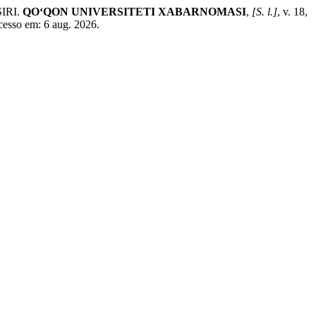
IRI.
QO‘QON UNIVERSITETI XABARNOMASI
,
[S. l.]
, v. 18,
cesso em: 6 aug. 2026.