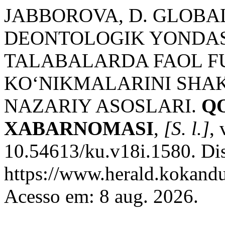
JABBOROVA, D. GLOB
DEONTOLOGIK YONDA
TALABALARDA FAOL F
KO‘NIKMALARINI SHAK
NAZARIY ASOSLARI.
Q
XABARNOMASI
,
[S. l.]
,
10.54613/ku.v18i.1580. Di
https://www.herald.kokandu
Acesso em: 8 aug. 2026.