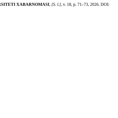
RSITETI XABARNOMASI
,
[S. l.]
, v. 18, p. 71–73, 2026. DOI: