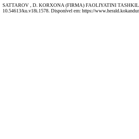
SATTAROV , D. KORXONA (FIRMA) FAOLIYATINI TASHKI
10.54613/ku.v18i.1578. Disponível em: https://www.herald.kokanduni