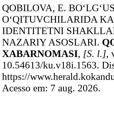
QOBILOVA, E. BO‘LG‘U
O‘QITUVCHILARIDA K
IDENTITETNI SHAKLLA
NAZARIY ASOSLARI.
Q
XABARNOMASI
,
[S. l.]
,
10.54613/ku.v18i.1563. Di
https://www.herald.kokandu
Acesso em: 7 aug. 2026.