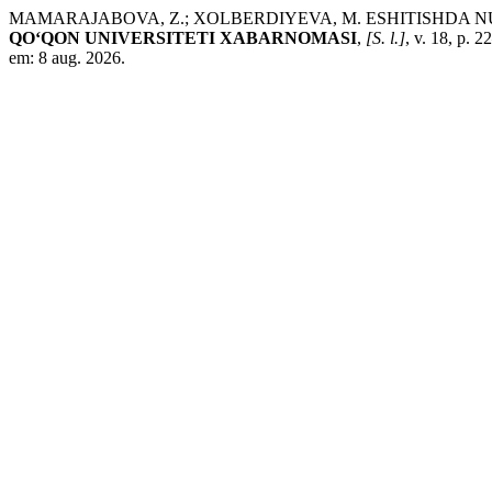
MAMARAJABOVA, Z.; XOLBERDIYEVA, M. ESHITISHDA 
QO‘QON UNIVERSITETI XABARNOMASI
,
[S. l.]
, v. 18, p. 
em: 8 aug. 2026.