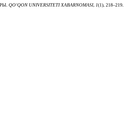
ФРЫ.
QO‘QON UNIVERSITETI XABARNOMASI
,
1
(1), 218–219.