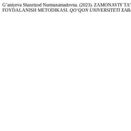
G’aniyeva Shaxrizod Nurmaxamadovna. (2023). ZAMONAV
FOYDALANISH METODIKASI.
QO‘QON UNIVERSITETI XA