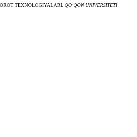
Y AXBOROT TEXNOLOGIYALARI.
QO‘QON UNIVERSITETI