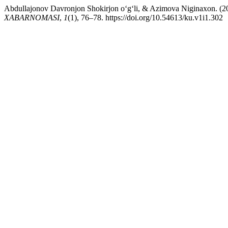
Abdullajonov Davronjon Shokirjon o‘g‘li, & Azimova Nig
XABARNOMASI
,
1
(1), 76–78. https://doi.org/10.54613/ku.v1i1.302