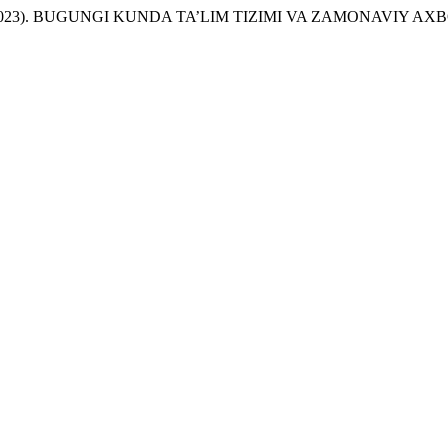
inaxon. (2023). BUGUNGI KUNDA TA’LIM TIZIMI VA ZAMONAVI