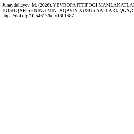
Junaydullayev, M. (2026). YEVROPA ITTIFOQI MAMLAK
BOSHQARISHNING MINTAQAVIY XUSUSIYATLARI.
QO‘QO
https://doi.org/10.54613/ku.v18i.1587