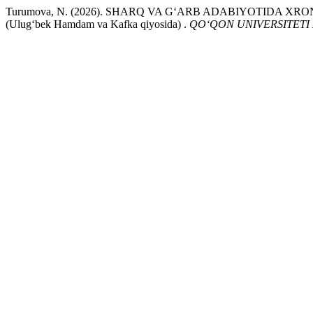
Turumova, N. (2026). SHARQ VA G‘ARB ADABIYOTIDA X
(Ulug‘bek Hamdam va Kafka qiyosida) .
QO‘QON UNIVERSITETI