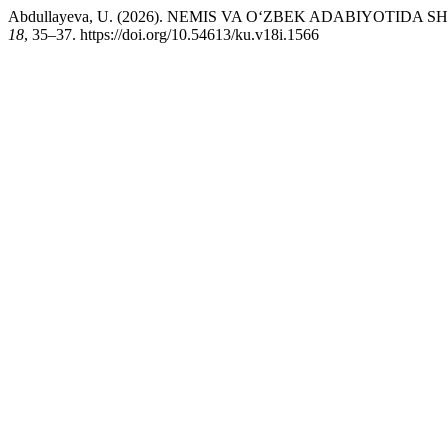
Abdullayeva, U. (2026). NEMIS VA O‘ZBEK ADABIYOTIDA SHAK
18
, 35–37. https://doi.org/10.54613/ku.v18i.1566