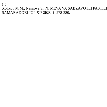
(1)
Xolikov M.M.; Nasirova Sh.N. MEVA VA SABZAVOTLI PA
SAMARADORLIGI.
KU
2023
,
1
, 278-280.