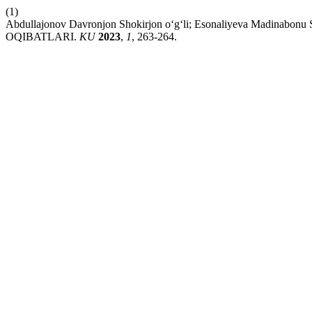
(1)
Abdullajonov Davronjon Shokirjon o‘g‘li; Esonaliyeva Madi
OQIBATLARI.
KU
2023
,
1
, 263-264.