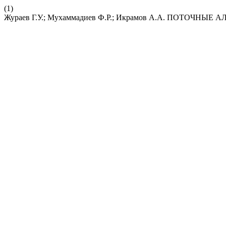
(1)
Жураев Г.У.; Мухаммадиев Ф.Р.; Икрамов А.А. ПОТ