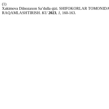
(1)
Xakimova Dilnozaxon Sa’dulla qizi. SHIFОKОRLАR TОM
RAQAMLASHTIRISH.
KU
2023
,
1
, 160-163.