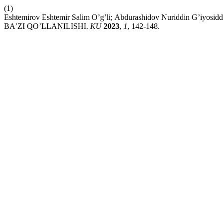
(1)
Eshtemirov Eshtemir Sаlim O’g’li; Аbdurаshidov Nuriddin 
BА’ZI QO’LLАNILISHI.
KU
2023
,
1
, 142-148.