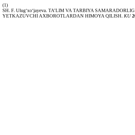
(1)
SH. F. Ulug‘xo‘jayeva. TA’LIM VA TARBIYA SAMARADOR
YETKAZUVCHI AXBOROTLARDAN HIMOYA QILISH.
KU
2