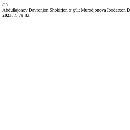
(1)
Abdullajonov Davronjon Shokirjon o‘g‘li; Murodjonova 
2023
,
1
, 79-82.