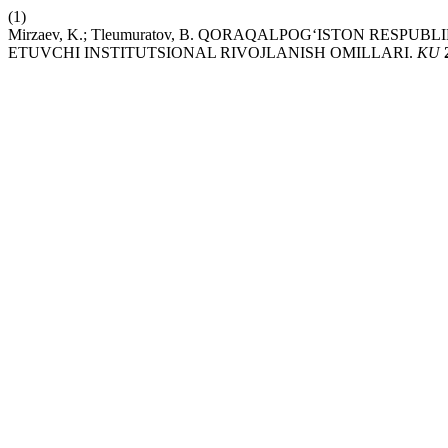
(1)
Mirzaev, K.; Tleumuratov, B. QORAQALPOG‘ISTON RESPU
ETUVCHI INSTITUTSIONAL RIVOJLANISH OMILLARI.
KU