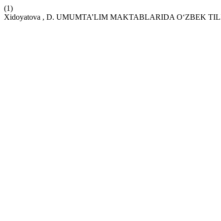
(1)
Xidoyatova , D. UMUMTA’LIM MAKTABLARIDA O‘ZBEK T