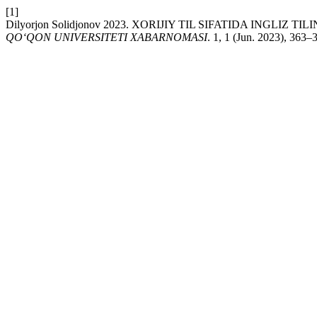
[1]
Dilyorjon Solidjonov 2023. XORIJIY TIL SIFATIDA INGL
QO‘QON UNIVERSITETI XABARNOMASI
. 1, 1 (Jun. 2023), 363–