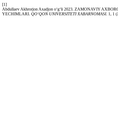
[1]
Abdullaev Akhrorjon Axadjon o‘g‘li 2023. ZAMONAVI
YECHIMLARI.
QO‘QON UNIVERSITETI XABARNOMASI
. 1, 1 