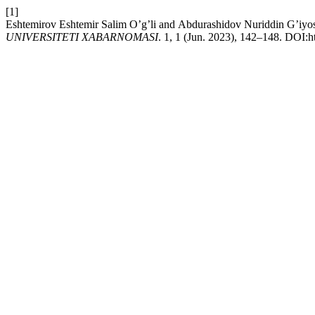
[1]
Eshtemirov Eshtemir Sаlim O’g’li and Аbdurаshidov Nurid
UNIVERSITETI XABARNOMASI
. 1, 1 (Jun. 2023), 142–148. DOI:h