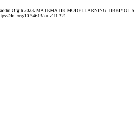
din G’iyosiddin O’g’li 2023. MАTEMАTIK MODELLАRNING TIBBI
ttps://doi.org/10.54613/ku.v1i1.321.