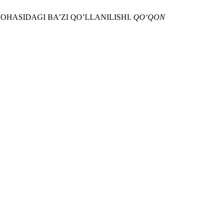
YOT SOHАSIDАGI BА’ZI QO’LLАNILISHI.
QO‘QON