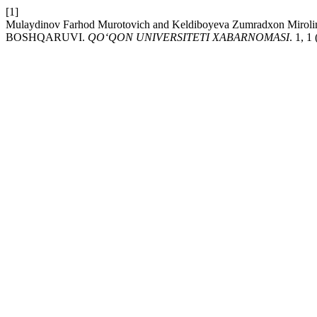
[1]
Mulaydinov Farhod Murotovich and Keldiboyeva Zumradxon 
BOSHQARUVI.
QO‘QON UNIVERSITETI XABARNOMASI
. 1, 1