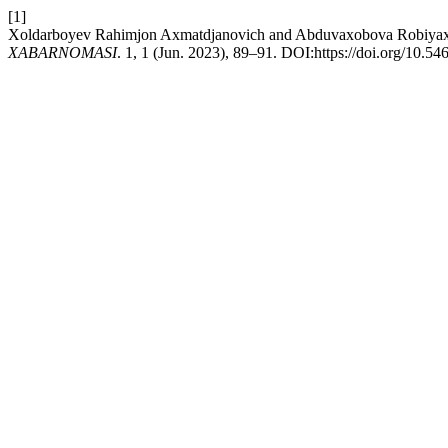
[1]
Xoldarboyev Rahimjon Axmatdjanovich and Abduvaxobova R
XABARNOMASI
. 1, 1 (Jun. 2023), 89–91. DOI:https://doi.org/10.54