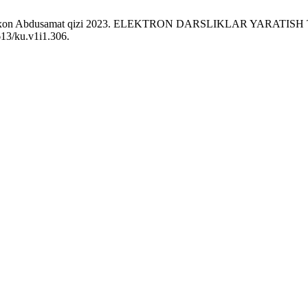
obiyaxon Abdusamat qizi 2023. ELEKTRON DARSLIKLAR YARAT
613/ku.v1i1.306.