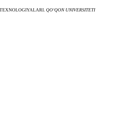
ISH TEXNOLOGIYALARI.
QO‘QON UNIVERSITETI